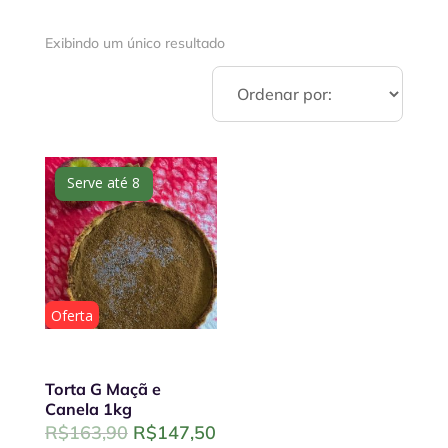
Exibindo um único resultado
Serve até 8
Oferta
Torta G Maçã e
Canela 1kg
Original
Current
R$
163,90
R$
147,50