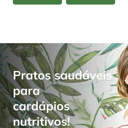
Pratos saudáveis
para
cardápios
nutritivos!