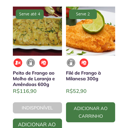
Serve até 4
Serve 2
Peito de Frango ao
Filé de Frango à
Molho de Laranja e
Milanesa 300g
Amêndoas 600g
R$
116,90
R$
52,90
INDISPONÍVEL
ADICIONAR AO
CARRINHO
ADICIONAR AO