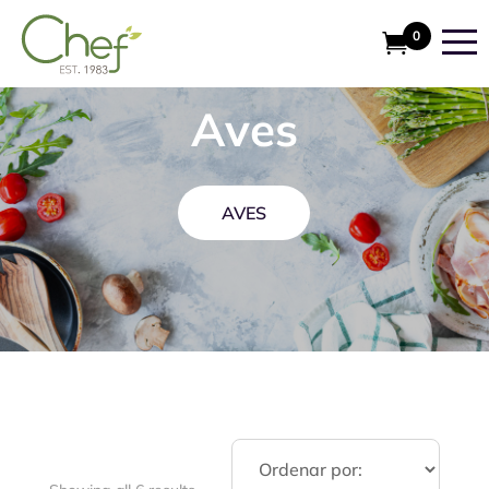
0
Aves
AVES