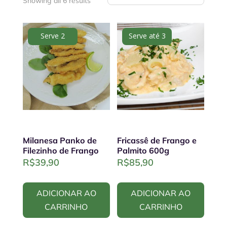
Showing all 6 results
Serve 2
Serve até 3
Milanesa Panko de
Fricassê de Frango e
Filezinho de Frango
Palmito 600g
R$
39,90
R$
85,90
ADICIONAR AO
ADICIONAR AO
CARRINHO
CARRINHO