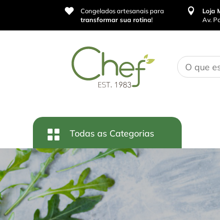


Congelados artesanais para
Loja 
transformar sua rotina
!
Av. P