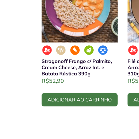
Strogonoff Frango c/ Palmito,
Filé
Cream Cheese, Arroz Int. e
Arro
Batata Rústica 390g
310
R$
52,90
R$
5
ADICIONAR AO CARRINHO
A