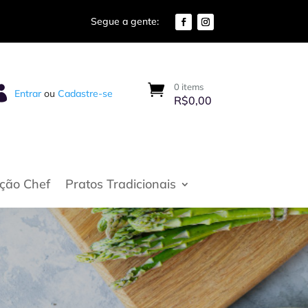
0 items

Entrar
ou
Cadastre-se
R$
0,00
eção Chef
Pratos Tradicionais