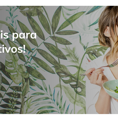
is para
ivos!