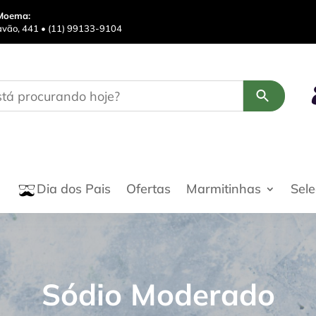
Moema:
avão, 441 • (11) 99133-9104
Ofertas
Marmitinhas
Sel
Dia dos Pais
Sódio Moderado