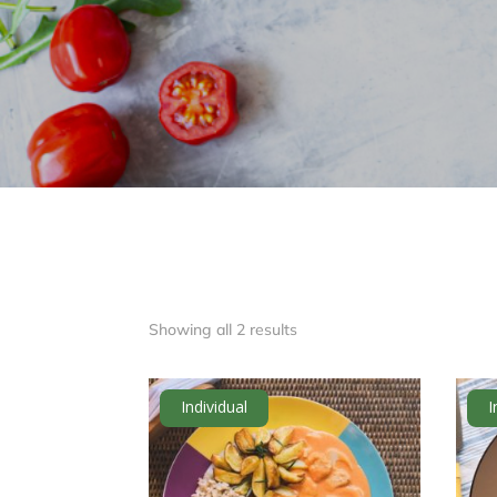
Showing all 2 results
Individual
I