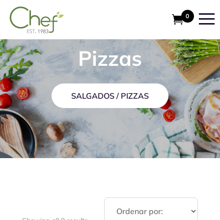
0
Pizzas
SALGADOS
/
PIZZAS