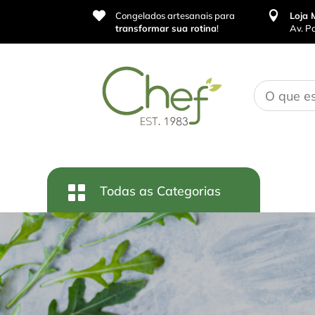


Congelados artesanais para
Loja 
transformar sua rotina
!
Av. P