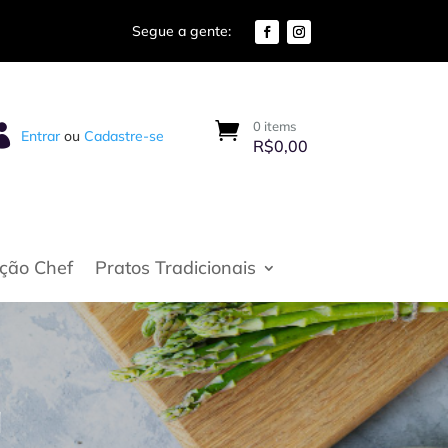
0 items

Entrar
ou
Cadastre-se
R$
0,00
eção Chef
Pratos Tradicionais
a