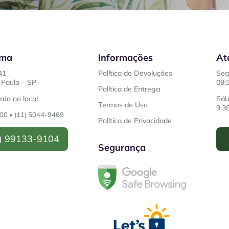
ema
Informações
At
41
Política de Devoluções
Seg
Paulo – SP
09:
Política de Entrega
to no local
Sáb
Termos de Uso
9:3
200
•
(11) 5044-9469
Política de Privacidade
) 99133-9104
Segurança