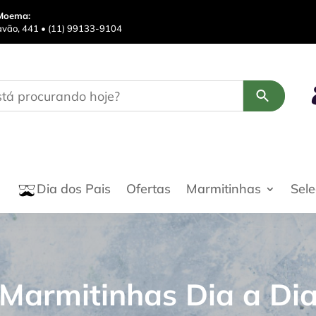
Moema:
avão, 441 • (11) 99133-9104
Ofertas
Marmitinhas
Sel
Dia dos Pais
Marmitinhas Dia a Di