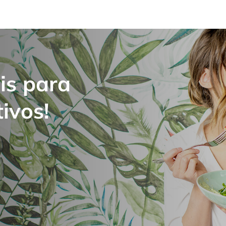
is para
ivos!