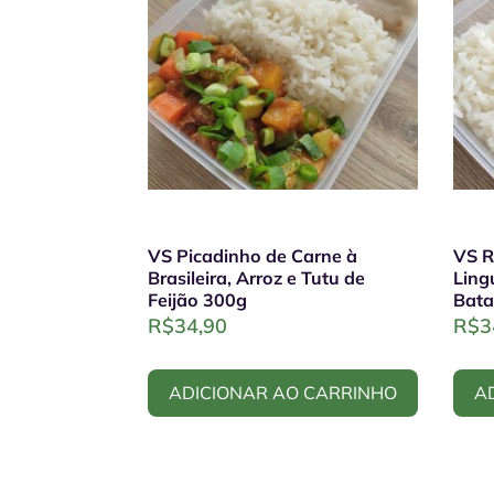
VS Picadinho de Carne à
VS R
Brasileira, Arroz e Tutu de
Ling
Feijão 300g
Bata
R$
34,90
R$
3
ADICIONAR AO CARRINHO
A