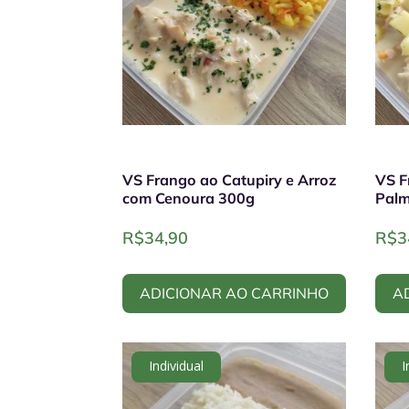
VS Frango ao Catupiry e Arroz
VS F
com Cenoura 300g
Palm
R$
34,90
R$
3
ADICIONAR AO CARRINHO
A
Individual
I