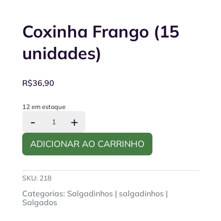
Coxinha Frango (15
unidades)
R$
36,90
12 em estoque
Coxinha
-
+
Frango
(15
ADICIONAR AO CARRINHO
unidades)
quantidade
SKU:
218
Categorias:
Salgadinhos
|
salgadinhos
|
Salgados