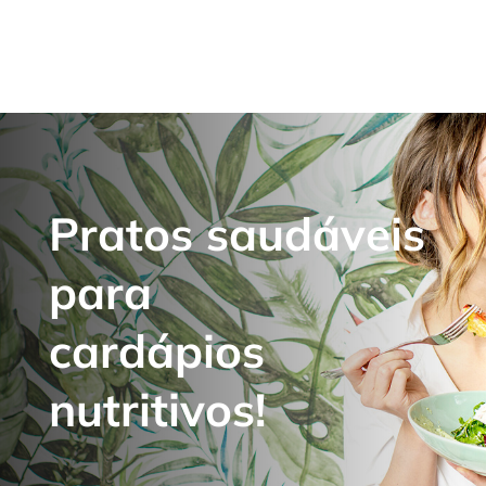
Pratos saudáveis
para
cardápios
nutritivos!