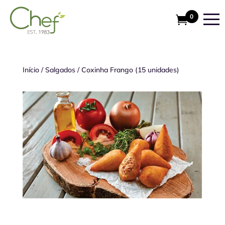
0
Início
/
Salgados
/
Coxinha Frango (15 unidades)