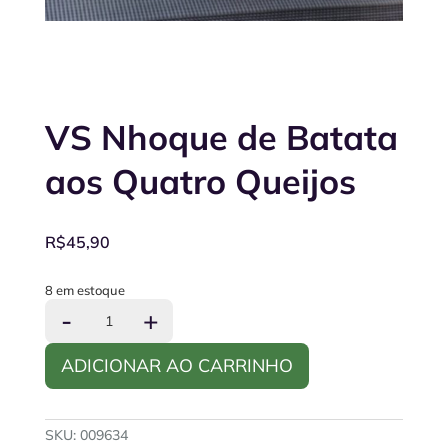
VS Nhoque de Batata
aos Quatro Queijos
R$
45,90
8 em estoque
VS
-
+
Nhoque
de
ADICIONAR AO CARRINHO
Batata
aos
Quatro
Queijos
SKU:
009634
quantidade