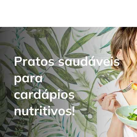
Pratos saudáveis
para
cardápios
nutritivos!