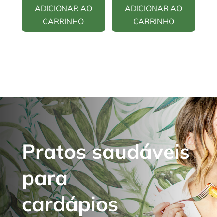
ADICIONAR AO
ADICIONAR AO
CARRINHO
CARRINHO
Pratos saudáveis
para
cardápios