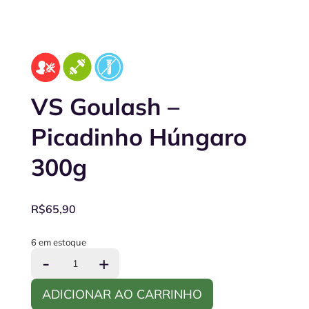
VS Goulash –
Picadinho Húngaro
300g
R$
65,90
6 em estoque
VS
-
+
Goulash
-
ADICIONAR AO CARRINHO
Picadinho
Húngaro