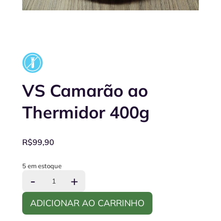
VS Camarão ao
Thermidor 400g
R$
99,90
5 em estoque
VS
-
+
Camarão
ao
ADICIONAR AO CARRINHO
Thermidor
400g
quantidade