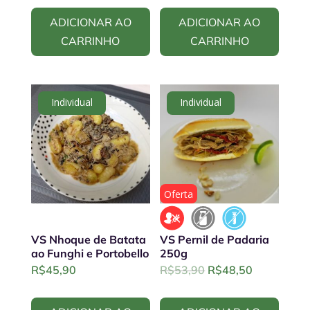
ADICIONAR AO
ADICIONAR AO
CARRINHO
CARRINHO
Individual
Individual
Oferta
VS Nhoque de Batata
VS Pernil de Padaria
ao Funghi e Portobello
250g
Original
Current
R$
45,90
R$
53,90
R$
48,50
price
price
was:
is: