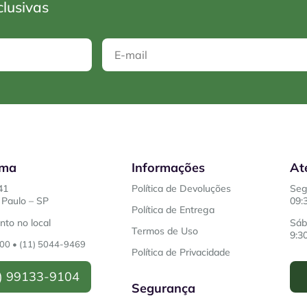
clusivas
ema
Informações
At
41
Política de Devoluções
Seg
Paulo – SP
09:
Política de Entrega
to no local
Sáb
Termos de Uso
9:3
200
•
(11) 5044-9469
Política de Privacidade
) 99133-9104
Segurança