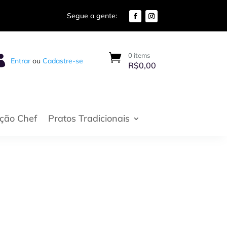
0 items

Entrar
ou
Cadastre-se
R$
0,00
eção Chef
Pratos Tradicionais