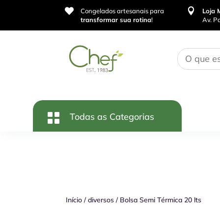


Congelados artesanais para
Loja 
transformar sua rotina
!
Av. P
Início
/
diversos
/
Bolsa Semi Térmica 20 lts