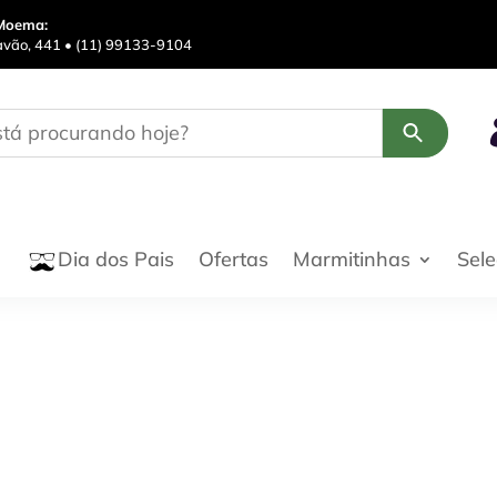
Moema:
avão, 441 • (11) 99133-9104
Ofertas
Marmitinhas
Sel
Dia dos Pais