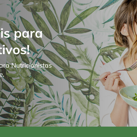
is para
ivos!
ara Nutricionistas
e,