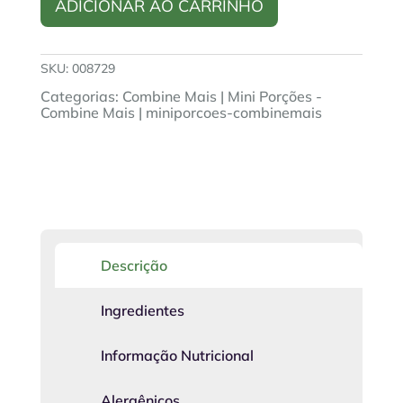
ADICIONAR AO CARRINHO
g
-
Combine
Mais
SKU:
008729
quantidade
Categorias:
Combine Mais
|
Mini Porções -
Combine Mais
|
miniporcoes-combinemais
Descrição
Ingredientes
Informação Nutricional
Alergênicos