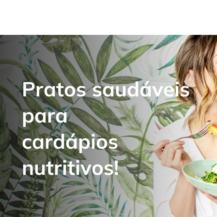
Pratos saudáveis
para
cardápios
nutritivos!