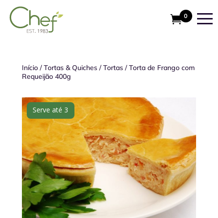
0
Início
/
Tortas & Quiches
/
Tortas
/
Torta de Frango com
Requeijão 400g
Serve até 3