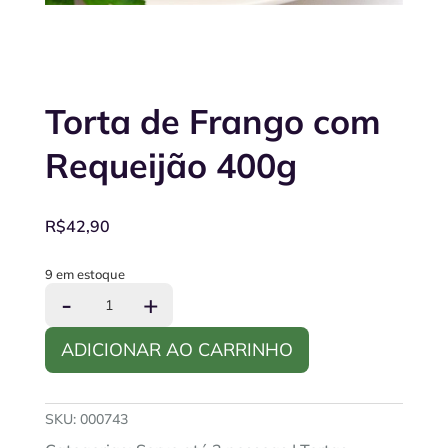
Torta de Frango com
Requeijão 400g
R$
42,90
9 em estoque
Torta
-
+
de
Frango
ADICIONAR AO CARRINHO
com
Requeijão
400g
quantidade
SKU:
000743