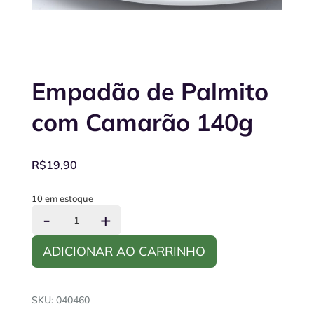
Empadão de Palmito
com Camarão 140g
R$
19,90
10 em estoque
Empadão
-
+
de
Palmito
ADICIONAR AO CARRINHO
com
Camarão
140g
quantidade
SKU:
040460