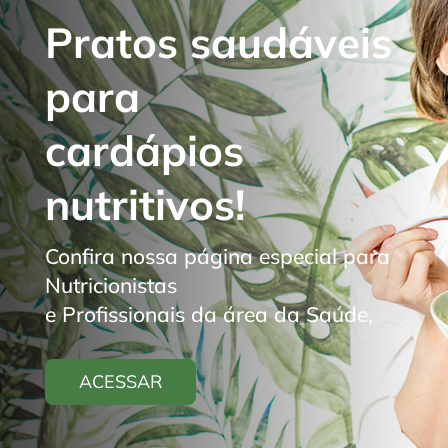
Pratos saudáveis
para
cardápios
nutritivos!
Confira nossa página especial para
Nutricionistas
e Profissionais da área da Saúde,
ACESSAR