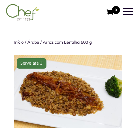
0
Início
/
Árabe
/
Arroz com Lentilha 500 g
Serve até 3