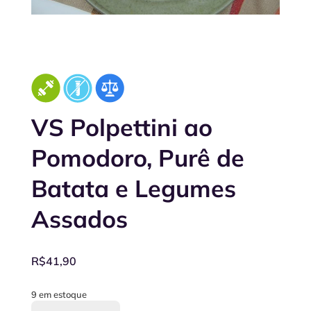
VS Polpettini ao
Pomodoro, Purê de
Batata e Legumes
Assados
R$
41,90
9 em estoque
VS