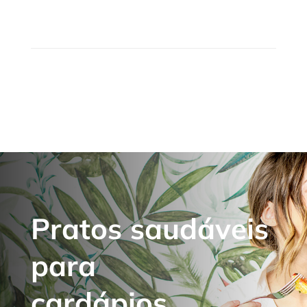
Pratos saudáveis
para
cardápios