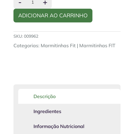
-
+
Polpettini
ao
ADICIONAR AO CARRINHO
Pomodoro,
Purê
de
Batata
SKU:
009962
e
Legumes
Categorias:
Marmitinhas Fit
|
Marmitinhas FIT
Assados
quantidade
Descrição
Ingredientes
Informação Nutricional