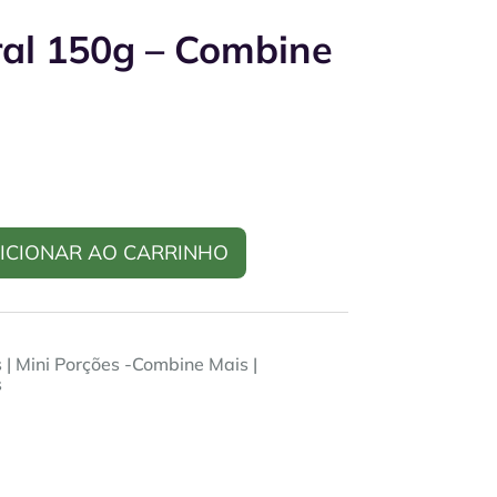
ral 150g – Combine
ICIONAR AO CARRINHO
s
|
Mini Porções -Combine Mais
|
s