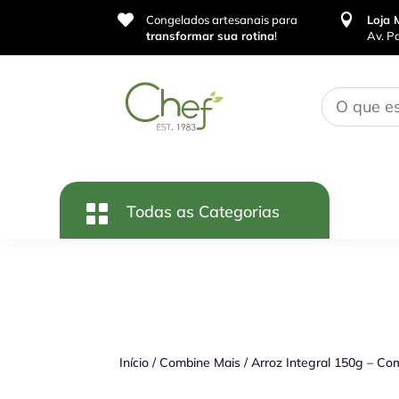


Congelados artesanais para
Loja 
transformar sua rotina
!
Av. P
Início
/
Combine Mais
/
Arroz Integral 150g – Co