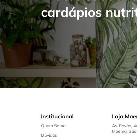
cardápios nutrit
Institucional
Loja Mo
Quem Somos
Av. Pavão, 4
Moema, São 
Dúvidas