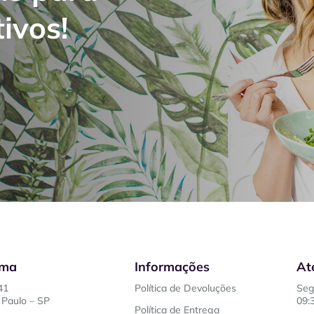
ivos!
ema
Informações
At
41
Política de Devoluções
Seg
Paulo – SP
09:
Política de Entrega