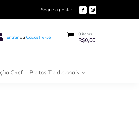
0 items

Entrar
ou
Cadastre-se
R$
0,00
eção Chef
Pratos Tradicionais