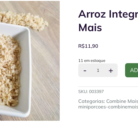
Arroz Integ
Mais
R$
11,90
11 em estoque
Arroz
-
+
AD
Integral
150g
-
Combine
SKU:
003397
Mais
quantidade
Categorias:
Combine Mai
miniporcoes-combinemai