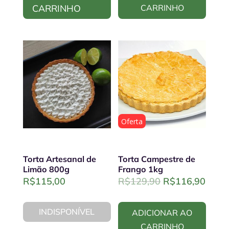
R$179,90.
R$16
CARRINHO
CARRINHO
Oferta
Torta Artesanal de
Torta Campestre de
Limão 800g
Frango 1kg
Original
Curre
R$
115,00
R$
129,90
R$
116,90
price
price
was:
is:
INDISPONÍVEL
ADICIONAR AO
R$129,90.
R$11
CARRINHO