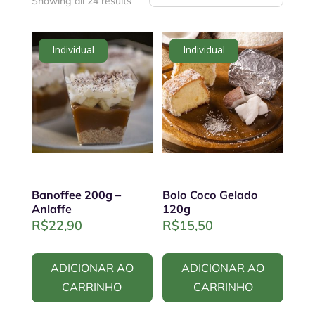
Showing all 24 results
Individual
Individual
Banoffee 200g –
Bolo Coco Gelado
Anlaffe
120g
R$
22,90
R$
15,50
ADICIONAR AO
ADICIONAR AO
CARRINHO
CARRINHO