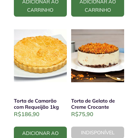
ADICIONAR AO
ADICIONAR AO
R$142,90.
R$126,90.
CARRINHO
CARRINHO
Torta de Camarão
Torta de Gelato de
com Requeijão 1kg
Creme Crocante
R$
186,90
R$
75,90
INDISPONÍVEL
ADICIONAR AO