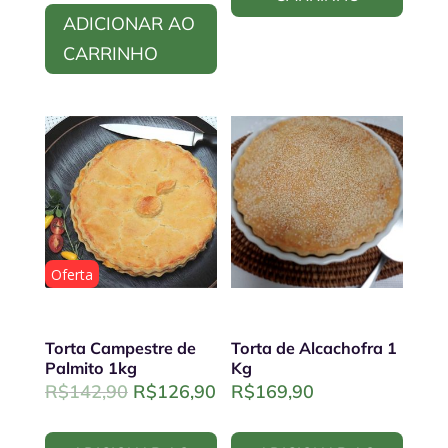
ADICIONAR AO
CARRINHO
Oferta
Torta Campestre de
Torta de Alcachofra 1
Palmito 1kg
Kg
Original
Current
R$
142,90
R$
126,90
R$
169,90
price
price
was:
is: