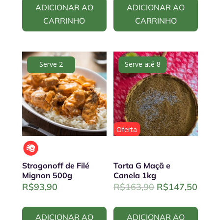
ADICIONAR AO
ADICIONAR AO
CARRINHO
CARRINHO
Serve 2
Serve até 8
Oferta
Strogonoff de Filé
Torta G Maçã e
Mignon 500g
Canela 1kg
Original
Curre
R$
93,90
R$
163,90
R$
147,50
price
price
was:
is:
ADICIONAR AO
ADICIONAR AO