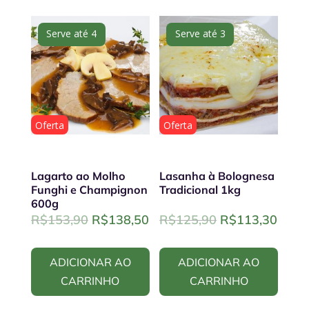
Serve até 4
Serve até 3
Oferta
Oferta
Lagarto ao Molho
Lasanha à Bolognesa
Funghi e Champignon
Tradicional 1kg
600g
Original
Current
Original
Curre
R$
153,90
R$
138,50
R$
125,90
R$
113,30
price
price
price
price
was:
is:
was:
is:
ADICIONAR AO
ADICIONAR AO
R$153,90.
R$138,50.
R$125,90.
R$11
CARRINHO
CARRINHO