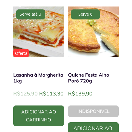
Serve até 3
Serve 6
Oferta
Lasanha à Margherita
Quiche Festa Alho
1kg
Poró 720g
Original
Current
R$
125,90
R$
113,30
R$
139,90
price
price
was:
is:
INDISPONÍVEL
ADICIONAR AO
R$125,90.
R$113,30.
CARRINHO
ADICIONAR AO