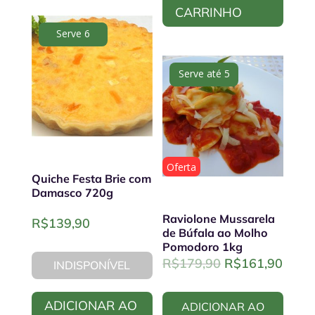
CARRINHO
Serve 6
Serve até 5
Oferta
Quiche Festa Brie com
Damasco 720g
Raviolone Mussarela
R$
139,90
de Búfala ao Molho
Pomodoro 1kg
Original
Curre
R$
179,90
R$
161,90
INDISPONÍVEL
price
price
was:
is:
ADICIONAR AO
ADICIONAR AO