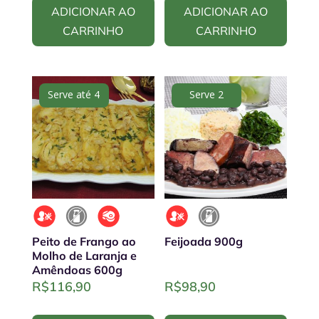
ADICIONAR AO
ADICIONAR AO
CARRINHO
CARRINHO
Serve até 4
Serve 2
Peito de Frango ao
Feijoada 900g
Molho de Laranja e
Amêndoas 600g
R$
116,90
R$
98,90